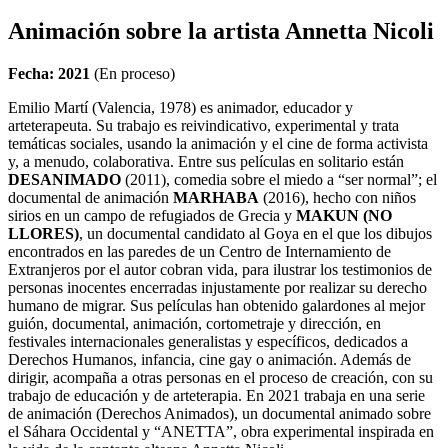
Animación sobre la artista Annetta Nicoli
Fecha: 2021
(En proceso)
Emilio Martí (Valencia, 1978) es animador, educador y
arteterapeuta. Su trabajo es reivindicativo, experimental y trata
temáticas sociales, usando la animación y el cine de forma activista
y, a menudo, colaborativa. Entre sus películas en solitario están
DESANIMADO
(2011), comedia sobre el miedo a “ser normal”; el
documental de animación
MARHABA
(2016), hecho con niños
sirios en un campo de refugiados de Grecia y
MAKUN (NO
LLORES)
, un documental candidato al Goya en el que los dibujos
encontrados en las paredes de un Centro de Internamiento de
Extranjeros por el autor cobran vida, para ilustrar los testimonios de
personas inocentes encerradas injustamente por realizar su derecho
humano de migrar. Sus películas han obtenido galardones al mejor
guión, documental, animación, cortometraje y dirección, en
festivales internacionales generalistas y específicos, dedicados a
Derechos Humanos, infancia, cine gay o animación. Además de
dirigir, acompaña a otras personas en el proceso de creación, con su
trabajo de educación y de arteterapia. En 2021 trabaja en una serie
de animación (Derechos Animados), un documental animado sobre
el Sáhara Occidental y “ANETTA”, obra experimental inspirada en