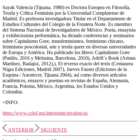
Sayak Valencia (Tijuana, 1980) es Doctora Europea en Filosofía,
Teoría y Crítica Feminista por la Universidad Complutense de
Madrid. Es profesora investigadora Titular en el Departamento de
Estudios Culturales del Colegio de la Frontera Norte. Es miembro
del Sistema Nacional de Investigadores de México. Poeta, ensayista
y exhibicionista performática, ha dictado conferencias y seminarios
sobre Capitalismo Gore, transfeminismos, feminismo chicano,
feminismo poscolonial, arte y teoría queer en diversas universidades
de Europa y América. Ha publicado los libros: Capitalismo Gore
(Paidós, 2016 y Melusina, Barcelona, 2010), Adrift´s Book (Aristas
Martínez, Badajoz, 2012),), El reverso exacto del texto (Centaurea
Nigra Ediciones, Madrid 2007), Jueves Fausto (Ediciones de la
Esquina / Anortecer, Tijuana 2004), así como diversos artículos
académicos, ensayos y poemas en revistas de España, Alemania,
Francia, Polonia, México, Argentina, los Estados Unidos y
Colombia.
+INFO:
https://www.colef.mx/integrante/mvalencia/
ANTERIOR
SIGUIENTE