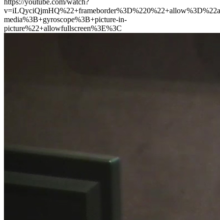
https://youtube.com/watch?
v=iLQyciQjmHQ%22+frameborder%3D%220%22+allow%3D%22acce
media%3B+gyroscope%3B+picture-in-
picture%22+allowfullscreen%3E%3C